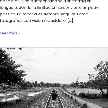
donde la visión fragmentada se transforma en
lenguaje, donde la limitación se convierte en poder
poético. La mirada es siempre singular Tomo
fotografías con visión reducida, el […]
Leer más »
Elementor
#780